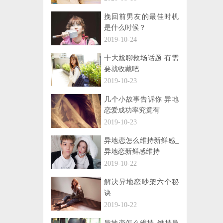
挽回前男友的最佳时机
是什么时候？
2019-10-24
十大尬聊救场话题 有需
要就收藏吧
2019-10-23
几个小故事告诉你 异地
恋爱成功率究竟有
2019-10-23
异地恋怎么维持新鲜感_
异地恋新鲜感维持
2019-10-22
解决异地恋吵架六个秘
诀
2019-10-22