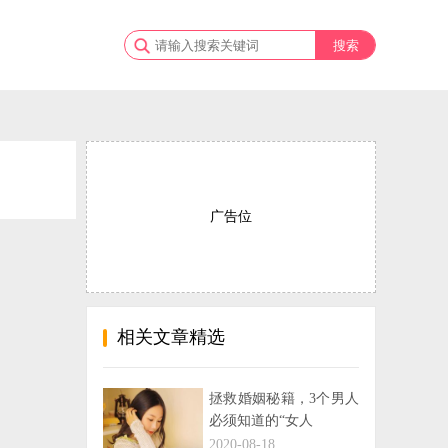
广告位
相关文章精选
拯救婚姻秘籍，3个男人
必须知道的“女人
2020-08-18