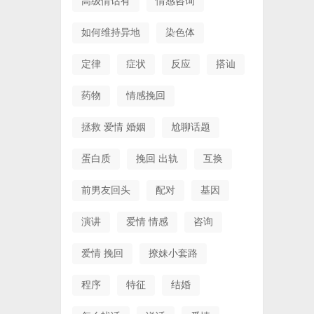
高级情话有
情感咨询
如何维持异地
染色体
定律
症状
反应
搭讪
药物
情感挽回
拯救 爱情 婚姻
尬聊话题
蛋白质
挽回 出轨
互换
前男友回头
配对
基因
演讲
爱情 情感
咨询
爱情 挽回
撩妹小套路
程序
特征
结婚