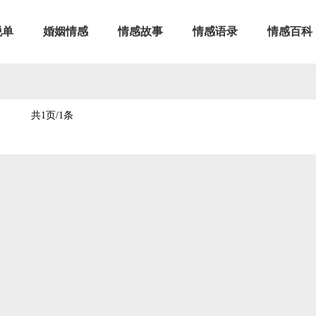
脱单
婚姻情感
情感故事
情感语录
情感百科
共1页/1条