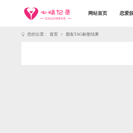
网站首页
恋爱
您的位置：
首页
>
朋友TAG标签结果