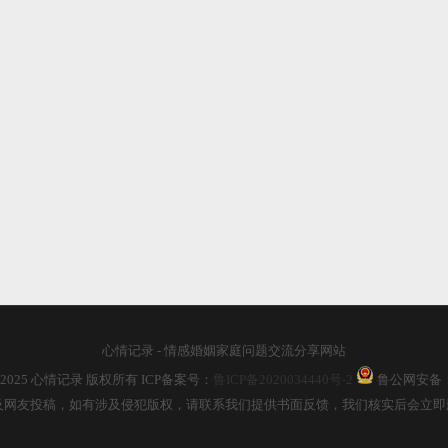
心情记录 - 情感婚姻家庭问题交流分享网站
2022-2025 心情记录 版权所有 ICP备案号：
鲁ICP备2020034440号-2
鲁公网安备
友投稿，如有涉及侵犯版权，请联系我们提供书面反馈，我们核实后会立即删除。联系